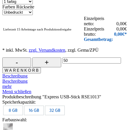
Farben Rückseite
Einzelpreis
netto:
0,00
€
Einzelpreis
0,00
€
Lieferzeit 15 Arbeitstage nach Produktionsfreigabe
brutto:
0,00
€*
Gesamtbetrag:
* inkl. MwSt.
zzgl. Versandkosten
, zzgl. Gema/ZPÜ
W A R E N K O R B
Beschreibung
Beschreibung
mehr
Menü schließen
Produktbeschreibung "Express USB-Stick RSE1013"
Speicherkapazität:
Farbauswahl: