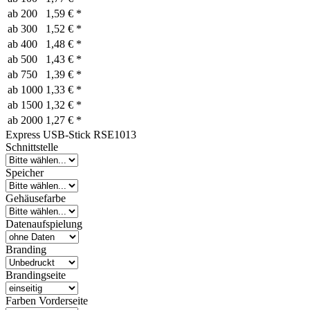
ab
200
1,59 € *
ab
300
1,52 € *
ab
400
1,48 € *
ab
500
1,43 € *
ab
750
1,39 € *
ab
1000
1,33 € *
ab
1500
1,32 € *
ab
2000
1,27 € *
Express USB-Stick RSE1013
Schnittstelle
Speicher
Gehäusefarbe
Datenaufspielung
Branding
Brandingseite
Farben Vorderseite