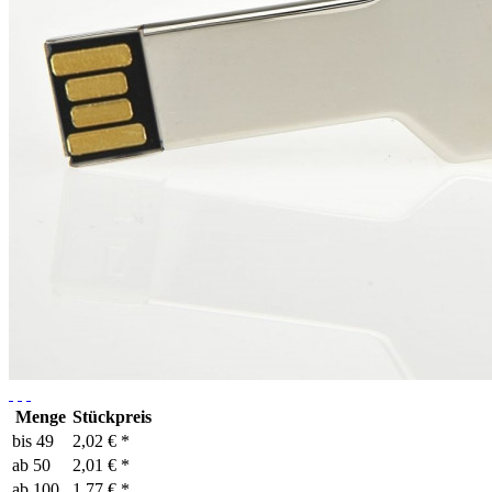
Menge
Stückpreis
bis
49
2,02 € *
ab
50
2,01 € *
ab
100
1,77 € *