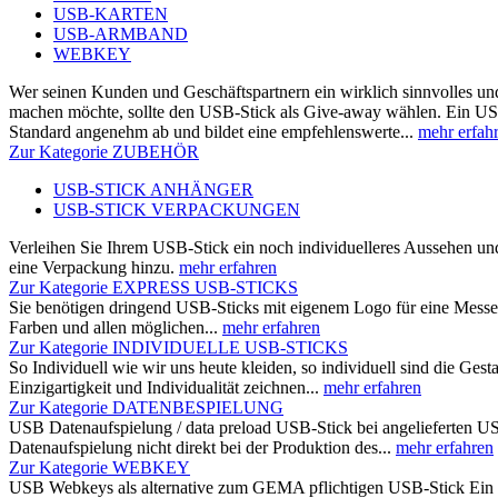
USB-KARTEN
USB-ARMBAND
WEBKEY
Wer seinen Kunden und Geschäftspartnern ein wirklich sinnvolles u
machen möchte, sollte den USB-Stick als Give-away wählen. Ein US
Standard angenehm ab und bildet eine empfehlenswerte...
mehr erfah
Zur Kategorie ZUBEHÖR
USB-STICK ANHÄNGER
USB-STICK VERPACKUNGEN
Verleihen Sie Ihrem USB-Stick ein noch individuelleres Aussehen un
eine Verpackung hinzu.
mehr erfahren
Zur Kategorie EXPRESS USB-STICKS
Sie benötigen dringend USB-Sticks mit eigenem Logo für eine Messe
Farben und allen möglichen...
mehr erfahren
Zur Kategorie INDIVIDUELLE USB-STICKS
So Individuell wie wir uns heute kleiden, so individuell sind die Ges
Einzigartigkeit und Individualität zeichnen...
mehr erfahren
Zur Kategorie DATENBESPIELUNG
USB Datenaufspielung / data preload USB-Stick bei angelieferten US
Datenaufspielung nicht direkt bei der Produktion des...
mehr erfahren
Zur Kategorie WEBKEY
USB Webkeys als alternative zum GEMA pflichtigen USB-Stick Ein US