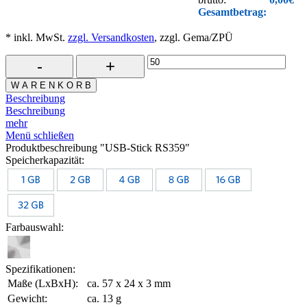
Gesamtbetrag:
* inkl. MwSt.
zzgl. Versandkosten
, zzgl. Gema/ZPÜ
W A R E N K O R B
Beschreibung
Beschreibung
mehr
Menü schließen
Produktbeschreibung "USB-Stick RS359"
Speicherkapazität:
Farbauswahl:
Spezifikationen:
Maße (LxBxH):
ca. 57 x 24 x 3 mm
Gewicht:
ca. 13 g