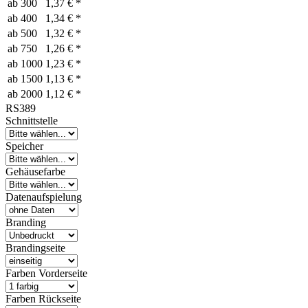
ab
300
1,37 € *
ab
400
1,34 € *
ab
500
1,32 € *
ab
750
1,26 € *
ab
1000
1,23 € *
ab
1500
1,13 € *
ab
2000
1,12 € *
RS389
Schnittstelle
Speicher
Gehäusefarbe
Datenaufspielung
Branding
Brandingseite
Farben Vorderseite
Farben Rückseite