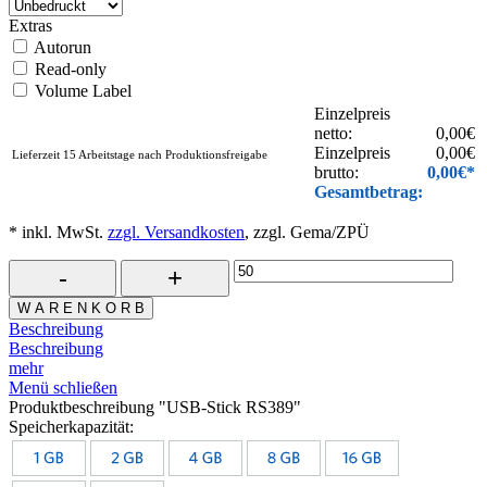
Extras
Autorun
Read-only
Volume Label
Einzelpreis
netto:
0,00
€
Einzelpreis
0,00
€
Lieferzeit 15 Arbeitstage nach Produktionsfreigabe
brutto:
0,00
€*
Gesamtbetrag:
* inkl. MwSt.
zzgl. Versandkosten
, zzgl. Gema/ZPÜ
W A R E N K O R B
Beschreibung
Beschreibung
mehr
Menü schließen
Produktbeschreibung "USB-Stick RS389"
Speicherkapazität: