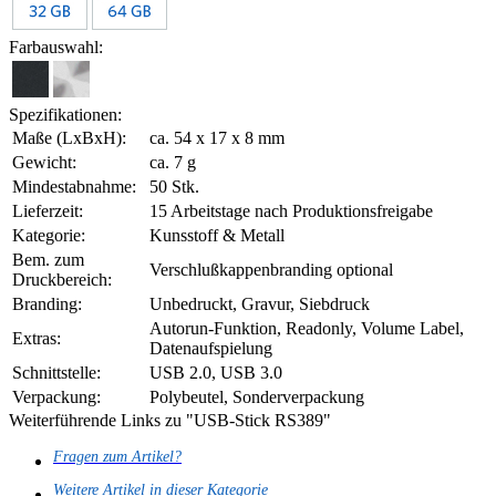
Farbauswahl:
Spezifikationen:
Maße (LxBxH):
ca. 54 x 17 x 8 mm
Gewicht:
ca. 7 g
Mindestabnahme:
50 Stk.
Lieferzeit:
15 Arbeitstage nach Produktionsfreigabe
Kategorie:
Kunsstoff & Metall
Bem. zum
Verschlußkappenbranding optional
Druckbereich:
Branding:
Unbedruckt, Gravur, Siebdruck
Autorun-Funktion, Readonly, Volume Label,
Extras:
Datenaufspielung
Schnittstelle:
USB 2.0, USB 3.0
Verpackung:
Polybeutel, Sonderverpackung
Weiterführende Links zu "USB-Stick RS389"
Fragen zum Artikel?
Weitere Artikel in dieser Kategorie