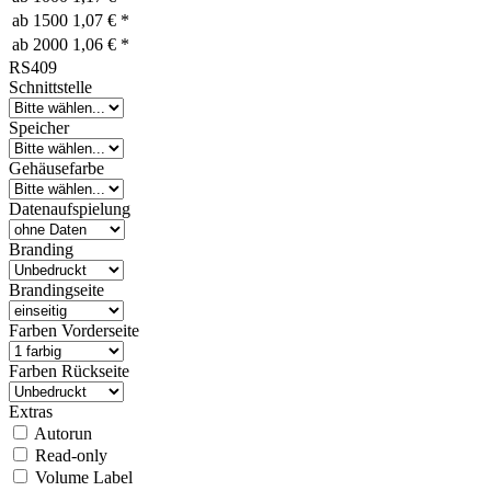
ab
1500
1,07 € *
ab
2000
1,06 € *
RS409
Schnittstelle
Speicher
Gehäusefarbe
Datenaufspielung
Branding
Brandingseite
Farben Vorderseite
Farben Rückseite
Extras
Autorun
Read-only
Volume Label