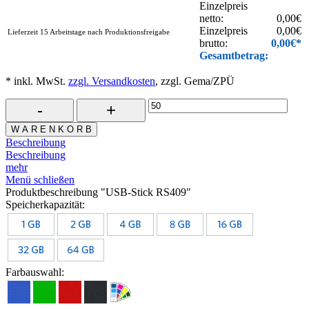
Einzelpreis
netto:
0,00
€
Einzelpreis
0,00
€
Lieferzeit 15 Arbeitstage nach Produktionsfreigabe
brutto:
0,00
€*
Gesamtbetrag:
* inkl. MwSt.
zzgl. Versandkosten
, zzgl. Gema/ZPÜ
W A R E N K O R B
Beschreibung
Beschreibung
mehr
Menü schließen
Produktbeschreibung "USB-Stick RS409"
Speicherkapazität:
Farbauswahl: