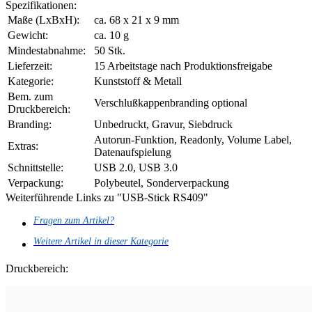
Spezifikationen:
Maße (LxBxH):
ca. 68 x 21 x 9 mm
Gewicht:
ca. 10 g
Mindestabnahme:
50 Stk.
Lieferzeit:
15 Arbeitstage nach Produktionsfreigabe
Kategorie:
Kunststoff & Metall
Bem. zum
Verschlußkappenbranding optional
Druckbereich:
Branding:
Unbedruckt, Gravur, Siebdruck
Autorun-Funktion, Readonly, Volume Label,
Extras:
Datenaufspielung
Schnittstelle:
USB 2.0, USB 3.0
Verpackung:
Polybeutel, Sonderverpackung
Weiterführende Links zu "USB-Stick RS409"
Fragen zum Artikel?
Weitere Artikel in dieser Kategorie
Druckbereich: