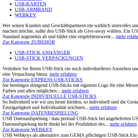
USB-KARTEN
USB-ARMBAND
WEBKEY
Wer seinen Kunden und Geschäftspartnern ein wirklich sinnvolles u
machen möchte, sollte den USB-Stick als Give-away wählen. Ein US
Standard angenehm ab und bildet eine empfehlenswerte...
mehr erfah
Zur Kategorie ZUBEHÖR
USB-STICK ANHÄNGER
USB-STICK VERPACKUNGEN
Verleihen Sie Ihrem USB-Stick ein noch individuelleres Aussehen un
eine Verpackung hinzu.
mehr erfahren
Zur Kategorie EXPRESS USB-STICKS
Sie benötigen dringend USB-Sticks mit eigenem Logo für eine Messe
Farben und allen möglichen...
mehr erfahren
Zur Kategorie INDIVIDUELLE USB-STICKS
So Individuell wie wir uns heute kleiden, so individuell sind die Ges
Einzigartigkeit und Individualität zeichnen...
mehr erfahren
Zur Kategorie DATENBESPIELUNG
USB Datenaufspielung / data preload USB-Stick bei angelieferten US
Datenaufspielung nicht direkt bei der Produktion des...
mehr erfahren
Zur Kategorie WEBKEY
USB Webkeys als alternative zum GEMA pflichtigen USB-Stick Ein US