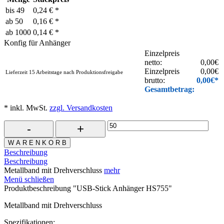
bis
49
0,24 € *
ab
50
0,16 € *
ab
1000
0,14 € *
Konfig für Anhänger
Einzelpreis
netto:
0,00
€
Einzelpreis
0,00
€
Lieferzeit 15 Arbeitstage nach Produktionsfreigabe
brutto:
0,00
€*
Gesamtbetrag:
* inkl. MwSt.
zzgl. Versandkosten
W A R E N K O R B
Beschreibung
Beschreibung
Metallband mit Drehverschluss
mehr
Menü schließen
Produktbeschreibung "USB-Stick Anhänger HS755"
Metallband mit Drehverschluss
Spezifikationen: