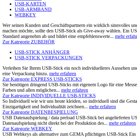
USB-KARTEN
USB-ARMBAND
WEBKEY
Wer seinen Kunden und Geschäftspartnern ein wirklich sinnvolles u
machen möchte, sollte den USB-Stick als Give-away wählen. Ein US
Standard angenehm ab und bildet eine empfehlenswerte...
mehr erfah
Zur Kategorie ZUBEHÖR
USB-STICK ANHÄNGER
USB-STICK VERPACKUNGEN
Verleihen Sie Ihrem USB-Stick ein noch individuelleres Aussehen un
eine Verpackung hinzu.
mehr erfahren
Zur Kategorie EXPRESS USB-STICKS
Sie benötigen dringend USB-Sticks mit eigenem Logo für eine Messe
Farben und allen möglichen...
mehr erfahren
Zur Kategorie INDIVIDUELLE USB-STICKS
So Individuell wie wir uns heute kleiden, so individuell sind die Ges
Einzigartigkeit und Individualität zeichnen...
mehr erfahren
Zur Kategorie DATENBESPIELUNG
USB Datenaufspielung / data preload USB-Stick bei angelieferten US
Datenaufspielung nicht direkt bei der Produktion des...
mehr erfahren
Zur Kategorie WEBKEY
USB Webkeys als alternative zum GEMA pflichtigen USB-Stick Ein US